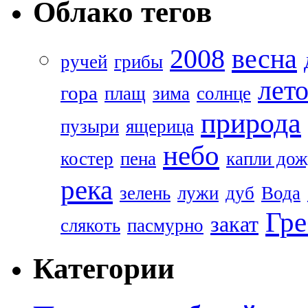
Облако тегов
весна
2008
ручей
грибы
лет
гора
плащ
зима
солнце
природа
пузыри
ящерица
небо
костер
пена
капли дож
река
зелень
лужи
дуб
Вода
Гре
закат
слякоть
пасмурно
Категории