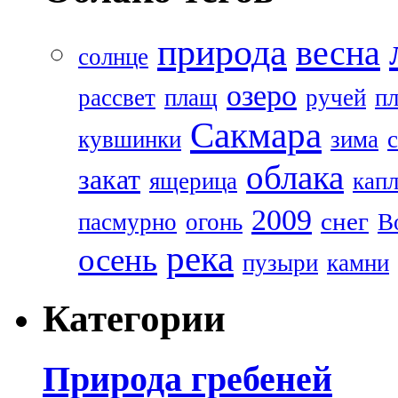
природа
весна
солнце
озеро
рассвет
плащ
ручей
п
Сакмара
кувшинки
зима
облака
закат
ящерица
кап
2009
снег
пасмурно
огонь
В
река
осень
пузыри
камни
Категории
Природа гребеней