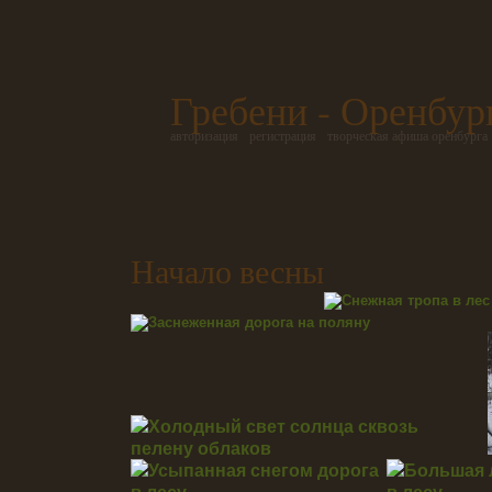
Гребени - Оренбур
авторизация
регистрация
творческая афиша оренбурга
Начало весны