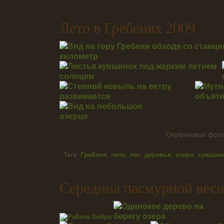
Лето в Гребенях 2009
Опубликовал фот
Теги:
Гребени
,
лето
,
лес
,
деревья
,
озеро
,
кувшин
Середина пасмурной вес