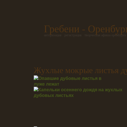
Гребени - Оренбур
авторизация
регистрация
творческая афиша оренбурга
Жухлые мокрые листья д