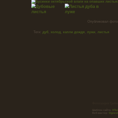
Опубликовал фот
Теги:
дуб
,
холод
,
капли дождя
,
лужи
,
листья
Фотогалерея Гребе
Шаблон сайта:
XTem
Веб-мастер:
Ognest