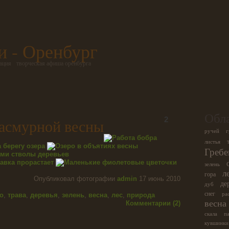
и - Оренбург
ация
творческая афиша оренбурга
Обла
2
асмурной весны
ручей
г
листья
Гребе
зелень
л
гора
Опубликовал фотографии
admin
17 июнь 2010
де
дуб
снег
ра
о
,
трава
,
деревья
,
зелень
,
весна
,
лес
,
природа
весна
Комментарии (2)
скала
п
кувшинки