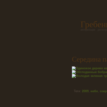
Гребен
авторизация
регистр
Середина п
Теги:
2009
,
небо
,
озер