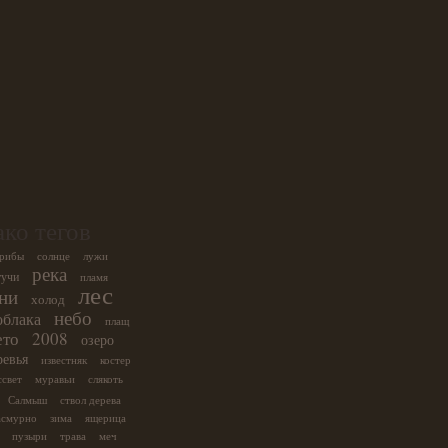
ко тегов
рибы
солнце
лужи
река
тучи
пламя
лес
ни
холод
небо
облака
плащ
ето
2008
озеро
ревья
известняк
костер
ссвет
муравьи
слякоть
Салмыш
ствол дерева
асмурно
зима
ящерица
пузыри
трава
меч