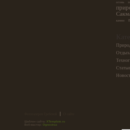
огонь
п
прир
Сакм
камни
В
Кат
Природ
Отдых
Техног
Статьи
Новос
Фотогалерея Гребеней
О сайте
Шаблон сайта:
XTemplate.ru
Веб-мастер:
Ognestraz