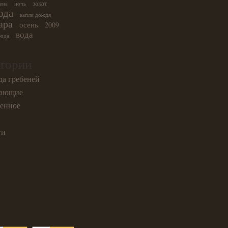
закат
ена
ночь
ода
капли дождя
ара
осень
2009
вода
ода
егории
а гребеней
ающие
енное
ти