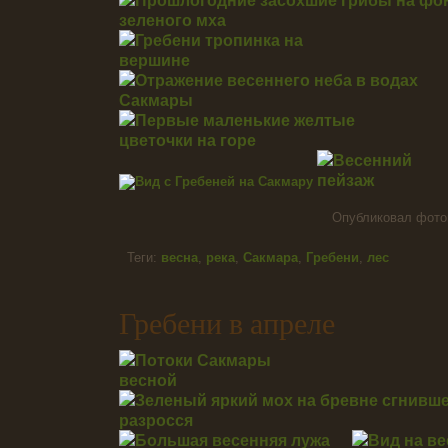
Опубликовал фот
Теги:
весна
,
река
,
Сакмара
,
Гребени
,
лес
Гребени в апреле