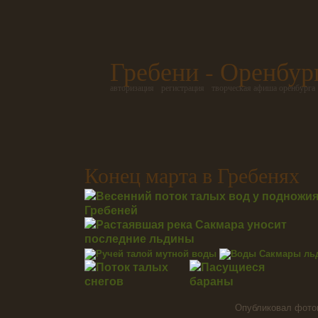
Гребени - Оренбур
авторизация
регистрация
творческая афиша оренбурга
Конец марта в Гребенях
Опубликовал фот