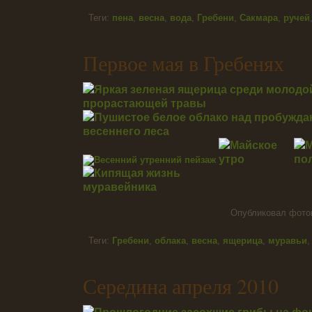
Теги:
пена
,
весна
,
вода
,
Гребени
,
Сакмара
,
ручей
Первое мая в Гребенях
Опубликовал фот
Теги:
Гребени
,
облака
,
весна
,
ящерица
,
муравьи
Середина апреля 2010