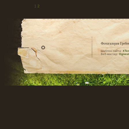
1
2
Фотогалерея Гребе
Шаблон сайта:
XTem
Веб-мастер:
Ognest