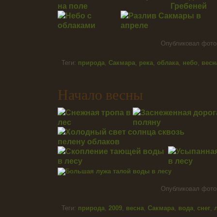
Опубликовал фот
Теги:
природа
,
Сакмара
,
река
,
облака
,
небо
,
весн
Начало весны
Опубликовал фот
Теги:
природа
,
2009
,
весна
,
Сакмара
,
вода
,
снег
,